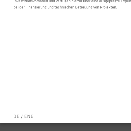
Investitionsvorhaben und verfügen hierfür über eine ausgeprägte Exper
bei der Finanzierung und technischen Betreuung von Projekten.
DE
/
ENG